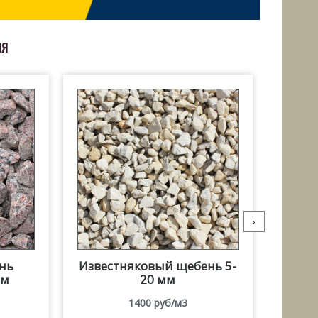
ИЯ
›
нь
Известняковый щебень 5-
Изв
мм
20 мм
1400 руб/м3