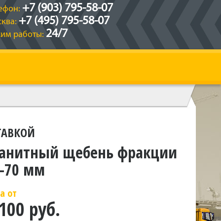
+7 (903) 795-58-07
ефон:
+7 (495) 795-58-07
ква:
24/7
им работы:
ТАВКОЙ
ранитный щебень фракции
-70 мм
а от
100 руб.